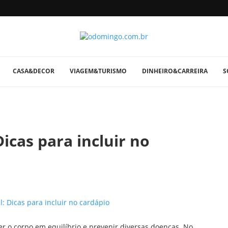
CASA&DECOR
VIAGEM&TURISMO
DINHEIRO&CARREIRA
S
icas para incluir no
 o corpo em equilíbrio e prevenir diversas doenças. No