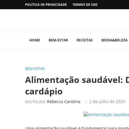
POLÍTICA DE PRIVACIDADE
TERMOS DE USO
HOME
BEM-ESTAR
RECEITAS
MODA&BELEZA
BEM-ESTAR
Alimentação saudável: D
cardápio
escrito por
Rebecca Carolina
2 de julho de 2023
Uma alimentação saudável é fundamental para manter