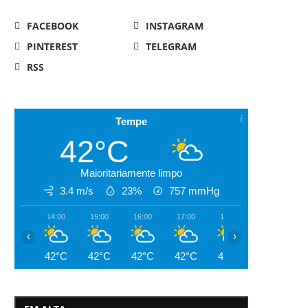
FACEBOOK
INSTAGRAM
PINTEREST
TELEGRAM
RSS
Tempe
42°C
Maioritariamente limpo
3.4 m/s
23%
757
mmHg
14:00
15:00
16:00
17:00
18:00
19:00
‹
›
42°C
42°C
42°C
42°C
41°C
41°C