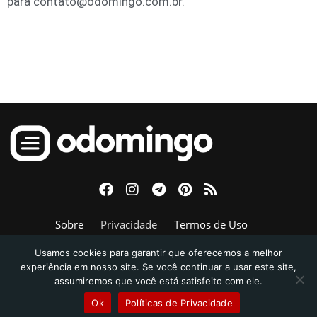
para
contato@odomingo.com.br.
Sobre
Privacidade
Termos de Uso
Política de Comentários
Fale Conosco
Usamos cookies para garantir que oferecemos a melhor
experiência em nosso site. Se você continuar a usar este site,
assumiremos que você está satisfeito com ele.
© 2026 - Odomingo - Todos os direitos reservados. Powered by
dgtmkt.
Ok
Políticas de Privacidade