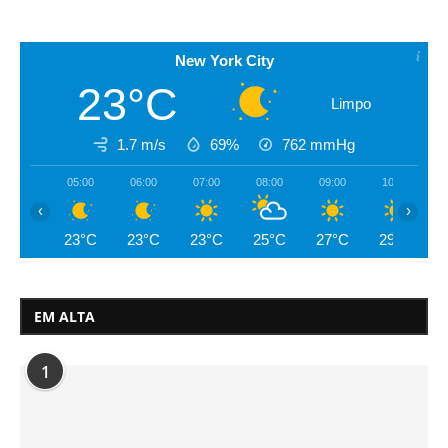
New York City
23°C
Limpo
1.7 m/s
69%
762
mmHg
05:00
06:00
07:00
08:00
09:00
10:00
‹
›
23°C
23°C
23°C
25°C
27°C
29°C
EM ALTA
1