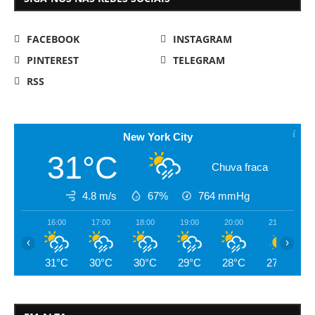
FACEBOOK
INSTAGRAM
PINTEREST
TELEGRAM
RSS
New York City
31°C
Chuva fraca
4.8 m/s
67%
764
mmHg
16:00
17:00
18:00
19:00
20:00
21:00
‹
›
31°C
30°C
30°C
29°C
28°C
27°C